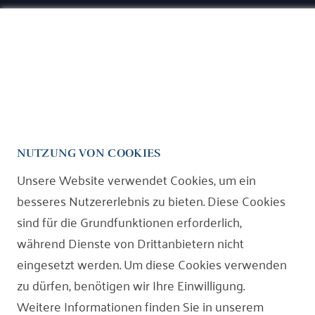
Nico Slaby
Familienrecht
Niclas Grabowski
Rechtsgebiete
Kanzlei
NUTZUNG VON COOKIES
Miet-und WEG-Recht
Magazin
Unsere Website verwendet Cookies, um ein
Verkehrsrecht
Kontakt
besseres Nutzererlebnis zu bieten. Diese Cookies
sind für die Grundfunktionen erforderlich,
Versicherungsrecht
während Dienste von Drittanbietern nicht
Öffentliches Baurecht
eingesetzt werden. Um diese Cookies verwenden
zu dürfen, benötigen wir Ihre Einwilligung.
Gesellschaftsrecht
Weitere Informationen finden Sie in unserem
Mediation