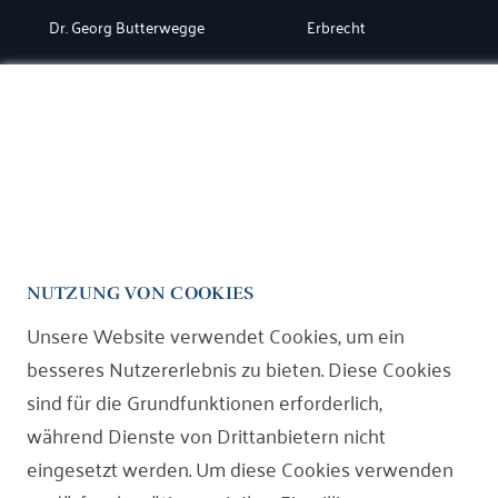
Dr. Georg Butterwegge
Erbrecht
Nico Slaby
Familienrecht
Niclas Grabowski
Rechtsgebiete
Kanzlei
NUTZUNG VON COOKIES
Miet-und WEG-Recht
Magazin
Unsere Website verwendet Cookies, um ein
Verkehrsrecht
Kontakt
besseres Nutzererlebnis zu bieten. Diese Cookies
sind für die Grundfunktionen erforderlich,
Versicherungsrecht
während Dienste von Drittanbietern nicht
Öffentliches Baurecht
eingesetzt werden. Um diese Cookies verwenden